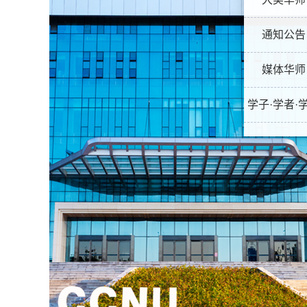
通知公告
媒体华师
学子·学者·