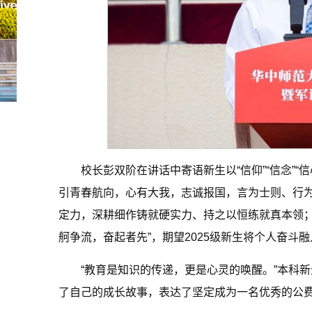
校长彭双阶在讲话中寄语新生以“信仰”“信念”
引青春航向，心有大我，志诚报国，言为士则、行
定力，深耕细作铸就硬实力、持之以恒练就真本领；
舸争流，奋起者先”，期望2025级新生将个人奋斗
“教育是知识的传递，更是心灵的唤醒。”本科新
了自己的成长故事，表达了坚定成为一名优秀的公