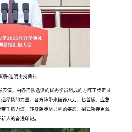
记陈迪明主持典礼
汇报表演。由各连队选派的优秀学员组成的方阵正步走过
传递昂扬的力量。各方阵带来破锋八刀、匕首操、应急
皆带千钧力道，转身踢腿尽显利落姿态，招式衔接更藏
子新人的奋进印记。