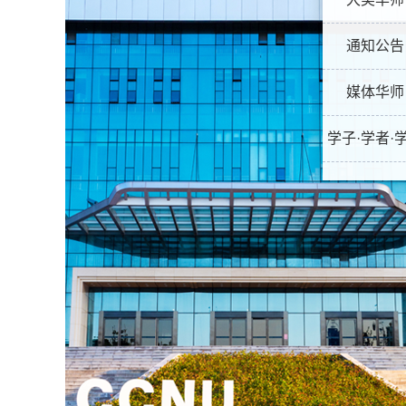
通知公告
媒体华师
学子·学者·