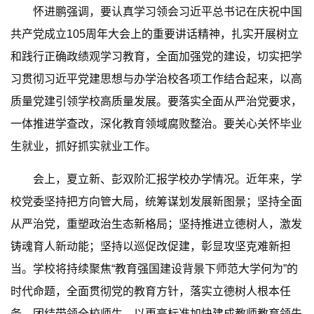
怀进鹏强调，要认真学习领会习近平总书记在庆祝中国
共产党成立105周年大会上的重要讲话精神，扎实开展树立
和践行正确政绩观学习教育，全面加强党的建设，切实把学
习贯彻习近平党建思想与办学治校各项工作结合起来，以高
质量党建引领学校高质量发展。要落实全面从严治党要求，
一体推进学查改，深化教育领域腐败整治。要关心关怀毕业
生就业，抓好抓实就业工作。
会上，夏立新、彭双阶汇报学校办学情况。近年来，学
校党委坚持把方向管大局，统筹谋划发展新图景；坚持全面
从严治党，重塑政治生态新格局；坚持推进立德树人，激发
铸魂育人新动能；坚持以巡促改促建，彰显攻坚克难新担
当。学校将持续聚焦“教育强国建设背景下师范大学何为”的
时代命题，全面贯彻党的教育方针，落实立德树人根本任
务，团结带领全校师生，以更高标准加快建成教师教育领先