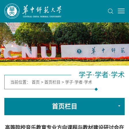
学子·学者·学术
当前位置：
首页
>
首页栏目
>
学子·学者·学术
首页栏目
高等院校音乐教育专业方向课程与教材建设研讨会在