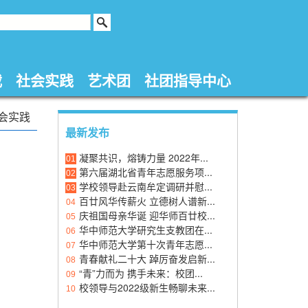
载
社会实践
艺术团
社团指导中心
会实践
最新发布
凝聚共识，熔铸力量 2022年...
01
第六届湖北省青年志愿服务项...
02
学校领导赴云南牟定调研并慰...
03
百廿风华传薪火 立德树人谱新...
04
庆祖国母亲华诞 迎华师百廿校...
05
华中师范大学研究生支教团在...
06
华中师范大学第十次青年志愿...
07
青春献礼二十大 踔厉奋发启新...
08
“青”力而为 携手未来：校团...
09
校领导与2022级新生畅聊未来...
10