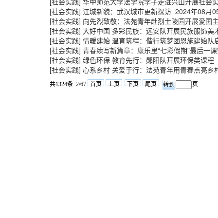
[社会实践]
华中师范大学法学院学子走进兴山开展社会
[社会实践]
江城新貌：武汉城市更新探访
2024年08月0
[社会实践]
向先烈致敬：法苑青年赴烈士陵园开展爱国
[社会实践]
大好中国 多彩民族：远安队开展民族服饰美
[社会实践]
情暖建始 温育筑程：偕行筑梦团恩施建始队
[社会实践]
青春续写新篇章：康乐里“七彩假期”最后一课
[社会实践]
绿色环保 教育先行：郧阳队开展环保类课程
[社会实践]
心系乡村 关爱于行：法苑青年用青春点亮乡
共1324条 2/67
首页
上页
下页
尾页
页