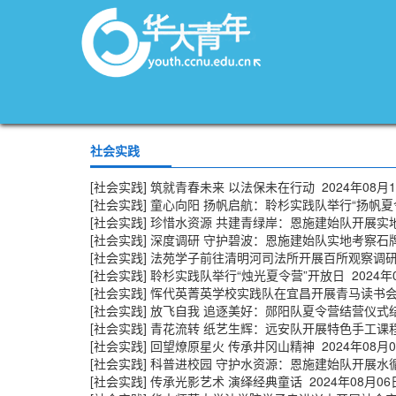
社会实践
[社会实践]
筑就青春未来 以法保未在行动
2024年08月
[社会实践]
童心向阳 扬帆启航：聆杉实践队举行“扬帆夏
[社会实践]
珍惜水资源 共建青绿岸：恩施建始队开展实
[社会实践]
深度调研 守护碧波：恩施建始队实地考察石
[社会实践]
法苑学子前往清明河司法所开展百所观察调
[社会实践]
聆杉实践队举行“烛光夏令营”开放日
2024年
[社会实践]
恽代英菁英学校实践队在宜昌开展青马读书
[社会实践]
放飞自我 追逐美好：郧阳队夏令营结营仪式
[社会实践]
青花流转 纸艺生辉：远安队开展特色手工课
[社会实践]
回望燎原星火 传承井冈山精神
2024年08月
[社会实践]
科普进校园 守护水资源：恩施建始队开展水
[社会实践]
传承光影艺术 演绎经典童话
2024年08月06