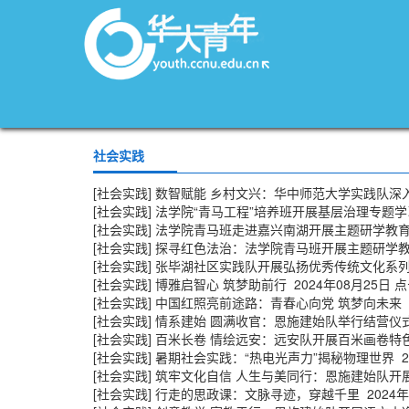
社会实践
[社会实践]
数智赋能 乡村文兴：华中师范大学实践队深
[社会实践]
法学院“青马工程”培养班开展基层治理专题
[社会实践]
法学院青马班走进嘉兴南湖开展主题研学教
[社会实践]
探寻红色法治：法学院青马班开展主题研学
[社会实践]
张毕湖社区实践队开展弘扬优秀传统文化系
[社会实践]
博雅启智心 筑梦助前行
2024年08月25日 点
[社会实践]
中国红照亮前途路：青春心向党 筑梦向未来
[社会实践]
情系建始 圆满收官：恩施建始队举行结营仪
[社会实践]
百米长卷 情绘远安：远安队开展百米画卷特
[社会实践]
暑期社会实践：“热电光声力”揭秘物理世界
2
[社会实践]
筑牢文化自信 人生与美同行：恩施建始队开
[社会实践]
行走的思政课：文脉寻迹，穿越千里
2024年