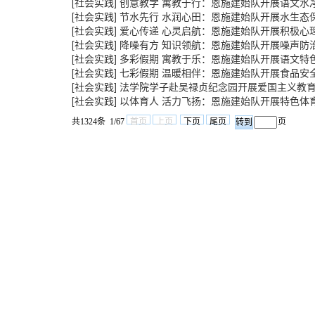
[社会实践]
创意教学 寓教于行：恩施建始队开展语文水
[社会实践]
节水先行 水润心田：恩施建始队开展水生态
[社会实践]
爱心传递 心灵启航：恩施建始队开展积极心
[社会实践]
降噪有方 知识领航：恩施建始队开展噪声防
[社会实践]
多彩假期 寓教于乐：恩施建始队开展语文特
[社会实践]
七彩假期 温暖相伴：恩施建始队开展食品安
[社会实践]
法学院学子赴吴禄贞纪念园开展爱国主义教
[社会实践]
以体育人 活力飞扬：恩施建始队开展特色体
共1324条 1/67
首页
上页
下页
尾页
页