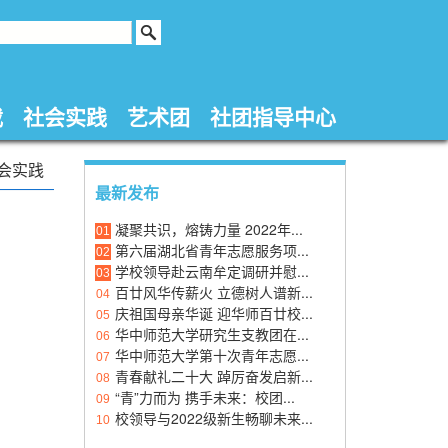
载
社会实践
艺术团
社团指导中心
会实践
最新发布
凝聚共识，熔铸力量 2022年...
01
第六届湖北省青年志愿服务项...
02
学校领导赴云南牟定调研并慰...
03
百廿风华传薪火 立德树人谱新...
04
庆祖国母亲华诞 迎华师百廿校...
05
华中师范大学研究生支教团在...
06
华中师范大学第十次青年志愿...
07
青春献礼二十大 踔厉奋发启新...
08
“青”力而为 携手未来：校团...
09
校领导与2022级新生畅聊未来...
10