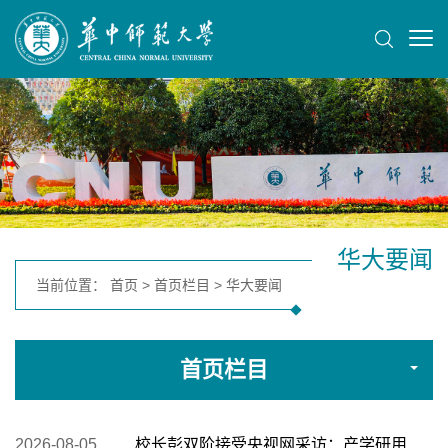
华大要闻
当前位置：
首页
>
首页栏目
>
华大要闻
首页栏目
2026-08-05
校长彭双阶接受央视网采访：产学研用融合 让创新在校园里落地生根