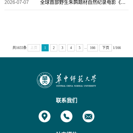
2026-07-07
全球首部野生朱鹮题材自然纪录电影《朱鹮》在汉举行首映礼
...
共1655条
上页
1
2
3
4
5
166
下页
1/166
联系我们