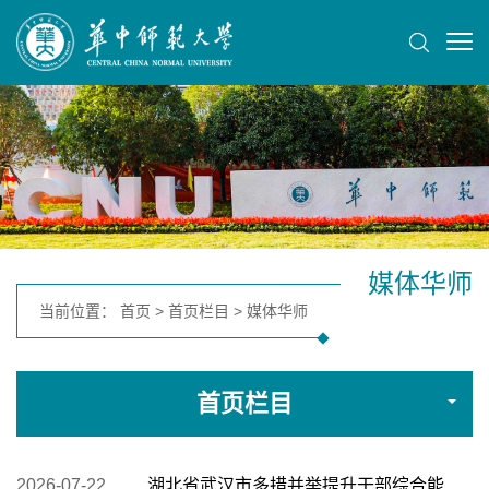
媒体华师
当前位置：
首页
>
首页栏目
>
媒体华师
首页栏目
2026-07-22
湖北省武汉市多措并举提升干部综合能力素质 锻造干事创业“铁肩膀”