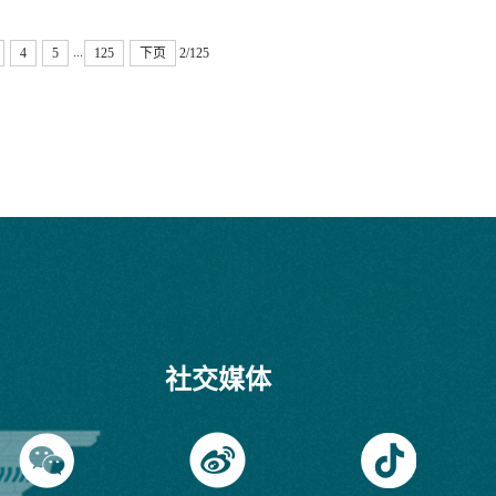
...
4
5
125
下页
2/125
社交媒体