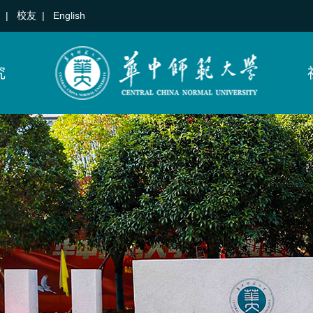
|
校友
|
English
究