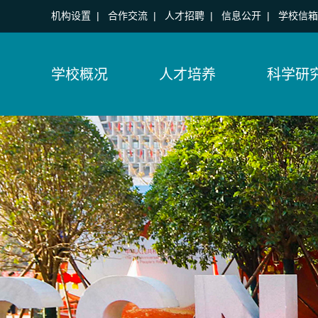
机构设置
|
合作交流
|
人才招聘
|
信息公开
|
学校信箱
学校概况
人才培养
科学研