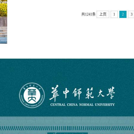
共1241条
上页
1
2
3