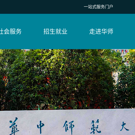
一站式服务门户
社会服务
招生就业
走进华师