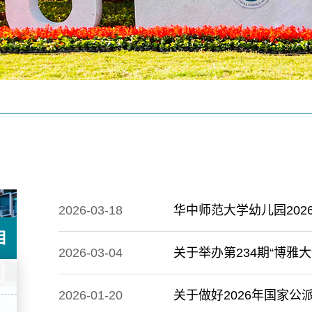
2026-03-18
华中师范大学幼儿园202
目
2026-03-04
关于举办第234期“博雅
2026-01-20
关于做好2026年国家公派高