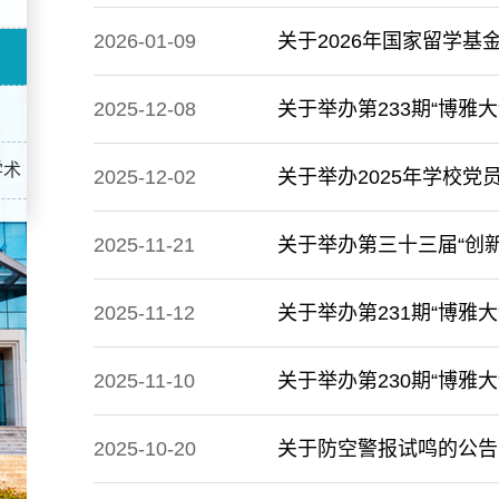
2026-01-09
关于2026年国家留学基
2025-12-08
关于举办第233期“博雅
学术
2025-12-02
关于举办2025年学校党员
2025-11-21
关于举办第三十三届“创新杯”
2025-11-12
关于举办第231期“博雅
2025-11-10
关于举办第230期“博雅
2025-10-20
关于防空警报试鸣的公告